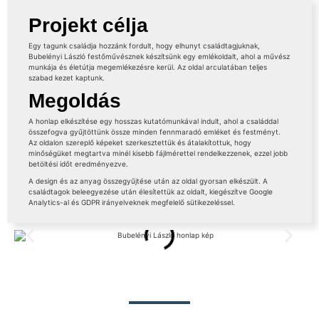
Projekt célja
Egy tagunk családja hozzánk fordult, hogy elhunyt családtagjuknak,
Bubelényi László festőművésznek készítsünk egy emlékoldalt, ahol a művész
munkája és életútja megemlékezésre kerül. Az oldal arculatában teljes
szabad kezet kaptunk.
Megoldás
A honlap elkészítése egy hosszas kutatómunkával indult, ahol a családdal
összefogva gyűjtöttünk össze minden fennmaradó emléket és festményt.
Az oldalon szereplő képeket szerkesztettük és átalakítottuk, hogy
minőségüket megtartva minél kisebb fájlmérettel rendelkezzenek, ezzel jobb
betöltési időt eredményezve.
A design és az anyag összegyűjtése után az oldal gyorsan elkészült. A
családtagok beleegyezése után élesítettük az oldalt, kiegészítve Google
Analytics-al és GDPR irányelveknek megfelelő sütikezeléssel.