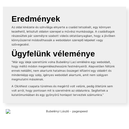
Eredmények
Az oldal kinézete és színvilága elnyerte a család tetszését, egy könnyen
kezelhető, letisztult oldalon szerepel a művész munkássága. A családtagok
részesültek pár személyre szabott videós oktatóanyagban, hogy a jövőben
könnyűszerrel módosíthassák a weboldalon szereplő képeket vagy
szövegezést.
Ügyfelünk véleménye
“Már egy ideje szerettünk volna Bubelényi Laci emlékére egy weboldalt,
hogy méltó módon megemlékezhessünk festményeiről. Alapvetően féltünk
ennek nekiállni, nem akartunk hatalmas összeget kifizetni egy oldalért és
mindenképp egy szép, igényes weboldalt akartunk, amit nem szégyen
megmutatni másoknak.
A ClickNest csapata türelmes és megértő volt velünk, pedig ötletünk sem
volt arról, hogy pontosan mit is szeretnénk az oldalunkra. Segítettek a
kutatómunkában és egy gyönyörű honlapot terveztek számunkra.”