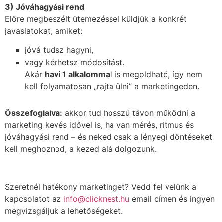
3) Jóváhagyási rend
Előre megbeszélt ütemezéssel küldjük a konkrét
javaslatokat, amiket:
jóvá tudsz hagyni,
vagy kérhetsz módosítást.
Akár
havi 1 alkalommal
is megoldható, így nem
kell folyamatosan „rajta ülni” a marketingeden.
Összefoglalva:
akkor tud hosszú távon működni a
marketing kevés idővel is, ha van mérés, ritmus és
jóváhagyási rend – és neked csak a lényegi döntéseket
kell meghoznod, a kezed alá dolgozunk.
Szeretnél hatékony marketinget? Vedd fel velünk a
kapcsolatot az
info@clicknest.hu
email címen és ingyen
megvizsgáljuk a lehetőségeket.