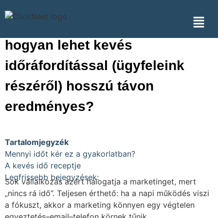
Marketing időszükséglet:
hogyan lehet kevés
időráfordítással (ügyfeleink
részéről) hosszú távon
eredményes?
Tartalomjegyzék
Mennyi időt kér ez a gyakorlatban?
A kevés idő receptje
Legfrissebb bejegyzések:
Sok vállalkozás azért halogatja a marketinget, mert
„nincs rá idő”. Teljesen érthető: ha a napi működés viszi
a fókuszt, akkor a marketing könnyen egy végtelen
egyeztetés–email–telefon körnek tűnik.